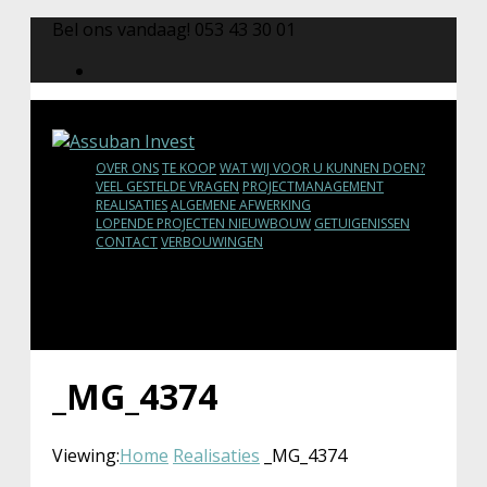
Bel ons vandaag! 053 43 30 01
OVER ONS
TE KOOP
WAT WIJ VOOR U KUNNEN DOEN?
VEEL GESTELDE VRAGEN
PROJECTMANAGEMENT
REALISATIES
ALGEMENE AFWERKING
LOPENDE PROJECTEN NIEUWBOUW
GETUIGENISSEN
CONTACT
VERBOUWINGEN
_MG_4374
Viewing:
Home
Realisaties
_MG_4374